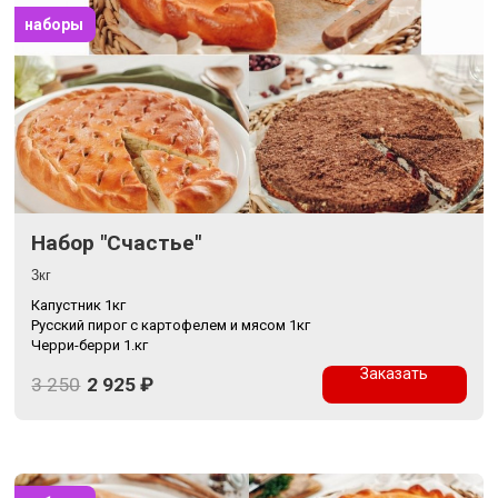
наборы
Набор "Счастье"
3кг
Капустник 1кг
Русский пирог с картофелем и мясом 1кг
Черри-берри 1.кг
Заказать
3 250
2 925
₽