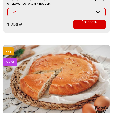
с луком, чесноком и перцем.
Заказать
1 750
₽
хит
рыба