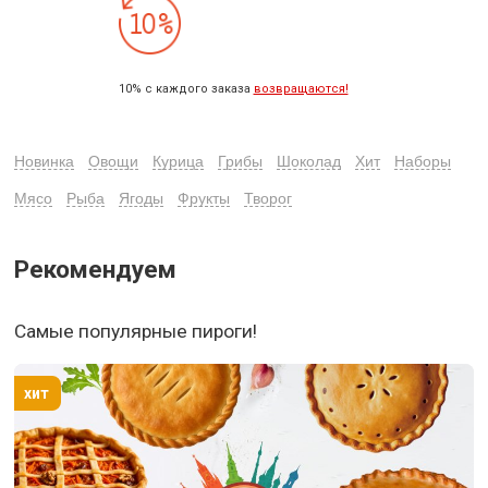
10% с каждого заказа
возвращаются!
Новинка
Овощи
Курица
Грибы
Шоколад
Хит
Наборы
Мясо
Рыба
Ягоды
Фрукты
Творог
Рекомендуем
Самые популярные пироги!
хит