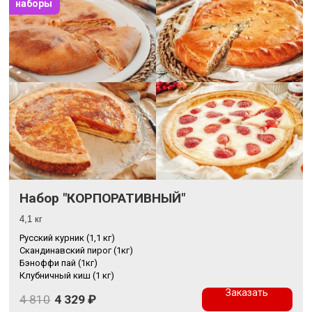
наборы
Набор "КОРПОРАТИВНЫЙ"
4,1 кг
Русский курник (1,1 кг)
Скандинавский пирог (1кг)
Бэноффи пай (1кг)
Клубничный киш (1 кг)
Заказать
4 810
4 329
₽